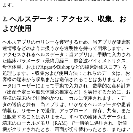
ます。
2. ヘルスデータ：アクセス、収集、お
よび使用
ヘルスアプリのポリシーを遵守するため、当アプリが健康関
連情報をどのように扱うかを透明性を持って開示します。 •
アクセスされるヘルスデータ：当アプリは、手動で入力され
た臨床パラメータ（最終月経日、超音波バイオメトリクス、
母体体重、およびApgarやBishopなどの臨床評価スコア）を
処理します。 • 収集および使用方法：これらのデータは、お
客様の端末から収集または送信されることはありません。デ
ータはユーザーによって手動で入力され、数学的な産科計算
（出産予定日や胎児体重の推定など）を実行するために、お
客様の端末内で排他的かつローカルに使用されます。 • デー
タの送信と共有：当アプリは、いかなるヘルスデータや患者
情報も、リモートで送信、アップロード、保存、共有、また
は販売することはありません。すべての臨床入力データは、
端末のローカルメモリ（RAM）で一時的に処理され、計算
機がクリアされたとき、画面が切り替わったとき、またはア