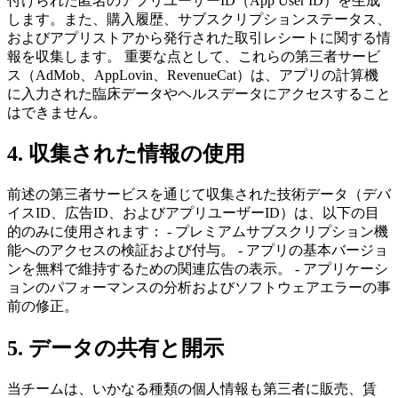
付けられた匿名のアプリユーザーID（App User ID）を生成
します。また、購入履歴、サブスクリプションステータス、
およびアプリストアから発行された取引レシートに関する情
報を収集します。 重要な点として、これらの第三者サービ
ス（AdMob、AppLovin、RevenueCat）は、アプリの計算機
に入力された臨床データやヘルスデータにアクセスすること
はできません。
4. 収集された情報の使用
前述の第三者サービスを通じて収集された技術データ（デバ
イスID、広告ID、およびアプリユーザーID）は、以下の目
的のみに使用されます： - プレミアムサブスクリプション機
能へのアクセスの検証および付与。 - アプリの基本バージョ
ンを無料で維持するための関連広告の表示。 - アプリケーシ
ョンのパフォーマンスの分析およびソフトウェアエラーの事
前の修正。
5. データの共有と開示
当チームは、いかなる種類の個人情報も第三者に販売、賃