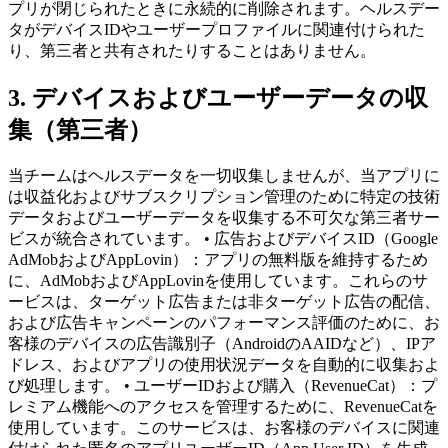
プリが閉じられたときに永続的に削除されます。ヘルスデー
タがデバイスIDやユーザープロファイルに関連付けられた
り、第三者と共有されたりすることはありません。
3. デバイスおよびユーザーデータの収
集（第三者）
当チームはヘルスデータを一切収集しませんが、当アプリに
は収益化およびサブスクリプション管理のために特定の技術
データおよびユーザーデータを収集する不可欠な第三者サー
ビスが統合されています。 • 広告およびデバイスID（Google
AdMobおよびAppLovin）：アプリの無料版を維持するため
に、AdMobおよびAppLovinを使用しています。これらのサ
ービスは、ターゲット広告または非ターゲット広告の配信、
および広告キャンペーンのパフォーマンス評価のために、お
客様のデバイスの広告識別子（AndroidのAAIDなど）、IPア
ドレス、およびアプリの使用状況データを自動的に収集およ
び処理します。 • ユーザーIDおよび購入（RevenueCat）：プ
レミアム機能へのアクセスを管理するために、RevenueCatを
使用しています。このサービスは、お客様のデバイスに関連