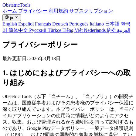
Obstetric
Tools
ホーム
プライバシー
利用規約
サブスクリプション
ja
English
Español
Français
Deutsch
Português
Italiano
日本語
한국
어
简体中文
Русский
Türkçe
Tiếng Việt
Nederlands
हिन्दी
العربية
プライバシーポリシー
最終更新日: 2026年3月18日
1. はじめにおよびプライバシーへの取
り組み
Obstetric Tools（以下「当チーム」、「当アプリ」）の開発チ
ームは、医療従事者およびその患者様のプライバシー保護に
深く取り組んでいます。本プライバシーポリシーは、当モバ
イルアプリケーションの使用時に情報がどのようにアクセ
ス、収集、および管理されるかを透明性を持って説明するも
のであり、Google Playデータポリシー、一般データ保護規則
（GDPR）、および同等の国際的な規制を厳格に遵守してい