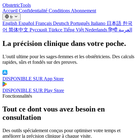
Obstetric
Tools
Accueil
Confidentialité
Conditions
Abonnement
fr
English
Español
Français
Deutsch
Português
Italiano
日本語
한국
어
简体中文
Русский
Türkçe
Tiếng Việt
Nederlands
हिन्दी
العربية
La précision clinique
dans votre poche.
L'outil ultime pour les sages-femmes et les obstétriciens. Des calculs
rapides, sûrs et fondés sur des preuves.
DISPONIBLE SUR
App Store
DISPONIBLE SUR
Play Store
Fonctionnalités
Tout ce dont vous avez besoin en
consultation
Des outils spécialement conçus pour optimiser votre temps et
améliorer la précision clinique à chaque visite.