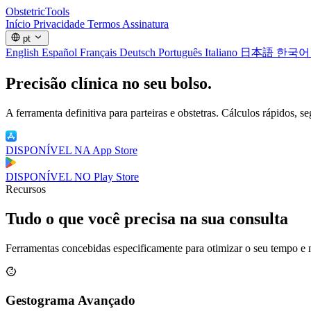
Obstetric
Tools
Início
Privacidade
Termos
Assinatura
pt
English
Español
Français
Deutsch
Português
Italiano
日本語
한국
Precisão clínica
no seu bolso.
A ferramenta definitiva para parteiras e obstetras. Cálculos rápidos, 
DISPONÍVEL NA
App Store
DISPONÍVEL NO
Play Store
Recursos
Tudo o que você precisa na sua consulta
Ferramentas concebidas especificamente para otimizar o seu tempo e me
Gestograma Avançado