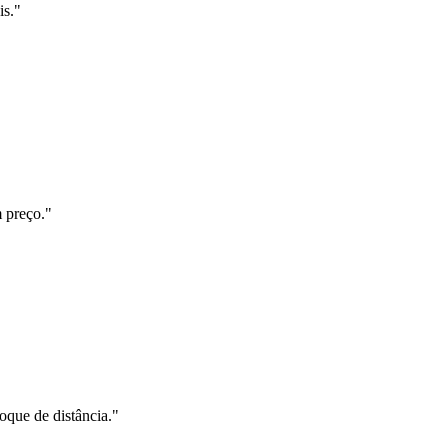
is."
m preço."
oque de distância."