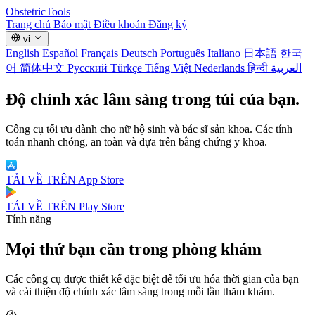
Obstetric
Tools
Trang chủ
Bảo mật
Điều khoản
Đăng ký
vi
English
Español
Français
Deutsch
Português
Italiano
日本語
한국
어
简体中文
Русский
Türkçe
Tiếng Việt
Nederlands
हिन्दी
العربية
Độ chính xác lâm sàng
trong túi của bạn.
Công cụ tối ưu dành cho nữ hộ sinh và bác sĩ sản khoa. Các tính
toán nhanh chóng, an toàn và dựa trên bằng chứng y khoa.
TẢI VỀ TRÊN
App Store
TẢI VỀ TRÊN
Play Store
Tính năng
Mọi thứ bạn cần trong phòng khám
Các công cụ được thiết kế đặc biệt để tối ưu hóa thời gian của bạn
và cải thiện độ chính xác lâm sàng trong mỗi lần thăm khám.