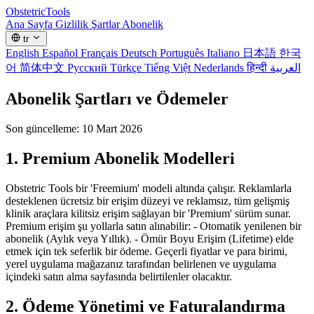
Obstetric
Tools
Ana Sayfa
Gizlilik
Şartlar
Abonelik
tr
English
Español
Français
Deutsch
Português
Italiano
日本語
한국
어
简体中文
Русский
Türkçe
Tiếng Việt
Nederlands
हिन्दी
العربية
Abonelik Şartları ve Ödemeler
Son güncelleme: 10 Mart 2026
1. Premium Abonelik Modelleri
Obstetric Tools bir 'Freemium' modeli altında çalışır. Reklamlarla
desteklenen ücretsiz bir erişim düzeyi ve reklamsız, tüm gelişmiş
klinik araçlara kilitsiz erişim sağlayan bir 'Premium' sürüm sunar.
Premium erişim şu yollarla satın alınabilir: - Otomatik yenilenen bir
abonelik (Aylık veya Yıllık). - Ömür Boyu Erişim (Lifetime) elde
etmek için tek seferlik bir ödeme. Geçerli fiyatlar ve para birimi,
yerel uygulama mağazanız tarafından belirlenen ve uygulama
içindeki satın alma sayfasında belirtilenler olacaktır.
2. Ödeme Yönetimi ve Faturalandırma