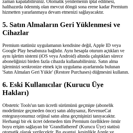
zaman kapatabilirsiniz. Otomatik yenilemenin iptal edilmesi,
halihazırda ödenmiş olan mevcut döngü sona erene kadar Premium
hizmetten yararlanmaya devam etmenizi sağlayacaktır.
5. Satın Almaların Geri Yüklenmesi ve
Cihazlar
Premium statünüz uygulamanın kendisine değil, Apple ID veya
Google Play hesabınıza bağlıdır. Aynı hesapla oturum açtıkları ve
aynı işletim sistemi (iOS veya Android) altında çalıştıkları sürece
aboneliğinizi birden fazla cihazda kullanabilirsiniz. Satın alma
işleminizi senkronize etmek için uygulama ayarlarında bulunan
'Satın Almaları Geri Yükle' (Restore Purchases) düğmesini kullanın.
6. Eski Kullanıcılar (Kurucu Üye
Hakları)
Obstetric Tools'un tam ücretli sürümünü geçmişte (abonelik
modelimize geçmeden önce) satın aldıysanız, RevenueCat
entegrasyonumuz orijinal satın alma geçmişinizi tanıyacaktır.
Herhangi bir ek ücret ödemeden tüm Premium özelliklere ömür
boyu erişim sağlayan bir 'Grandfathered' (Kurucu Üye) statüsü
otomatik olarak verilecektir. Bu avantaj, kesinlikle Apple ve