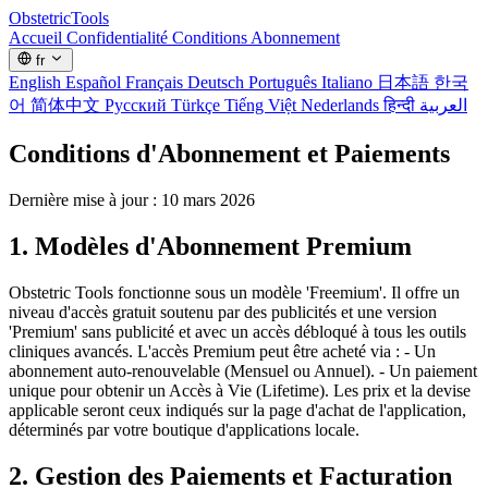
Obstetric
Tools
Accueil
Confidentialité
Conditions
Abonnement
fr
English
Español
Français
Deutsch
Português
Italiano
日本語
한국
어
简体中文
Русский
Türkçe
Tiếng Việt
Nederlands
हिन्दी
العربية
Conditions d'Abonnement et Paiements
Dernière mise à jour : 10 mars 2026
1. Modèles d'Abonnement Premium
Obstetric Tools fonctionne sous un modèle 'Freemium'. Il offre un
niveau d'accès gratuit soutenu par des publicités et une version
'Premium' sans publicité et avec un accès débloqué à tous les outils
cliniques avancés. L'accès Premium peut être acheté via : - Un
abonnement auto-renouvelable (Mensuel ou Annuel). - Un paiement
unique pour obtenir un Accès à Vie (Lifetime). Les prix et la devise
applicable seront ceux indiqués sur la page d'achat de l'application,
déterminés par votre boutique d'applications locale.
2. Gestion des Paiements et Facturation