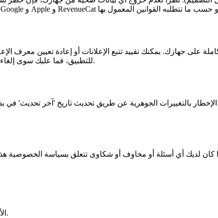
على جهازك. يمكنك تقييد تتبع الإعلانات أو إعادة تعيين معرف الإعلانات الخاص بك من إعدا
للتطبيق، فما عليك سوى إلغاء تثبيته من جهازك؛ سيؤدي ذلك إلى مسح أي تفضيلات محلية محفوظة.
ار بالتغييرات الجوهرية عن طريق تحديث تاريخ 'آخر تحديث' في بداية 
الأداة المثالية للقابلات وأطباء التوليد. حسابات سريعة ومبنية على الأدلة.