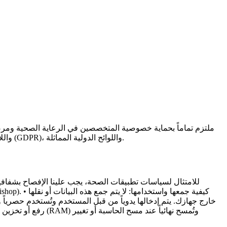
والتعامل معها عند استخدام تطبيق الهاتف المحمول الخاص بنا، مع الامتثال الصارم لسياسات بيانات Google Play، واللائحة العامة لحماية البيانات (GDPR)، واللوائح الدولية المماثلة.
للامتثال لسياسات تطبيقات الصحة، يجب علينا الإفصاح بشفافية عن
خارج جهازك. يتم إدخالها يدوياً من قبل المستخدم وتُستخدم حصرياً وم
رفع أو تخزين أو م