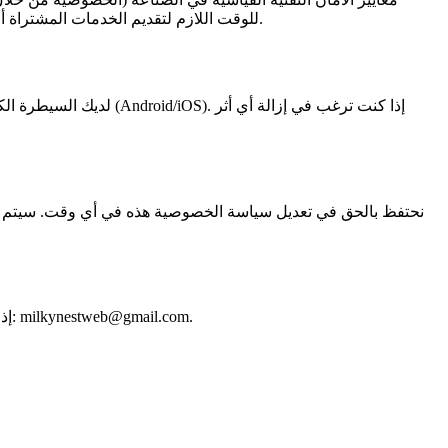
بالبيانات المتعلقة بمشترياتك واشتراكاتك وتفضيلاتك الإعلانية من قبل Google و Apple و RevenueCat للوقت اللازم لتقديم الخدمات المشتراة أو حسب ما تتطلبه القوانين المعمول بها.
لديك السيطرة الكاملة 
نحتفظ بالحق في تعديل سياسة الخصوصية هذه في أي وقت. سيتم الإخط
.
milkynestweb@gmail.com
إذا كان لديك أي أسئلة أو مخاوف أو شكاوى تتعلق بسياسة الخصوصية هذه أو ممارسات معالجة البيانات، يرجى الاتصال بفريق الدعم لدينا على: