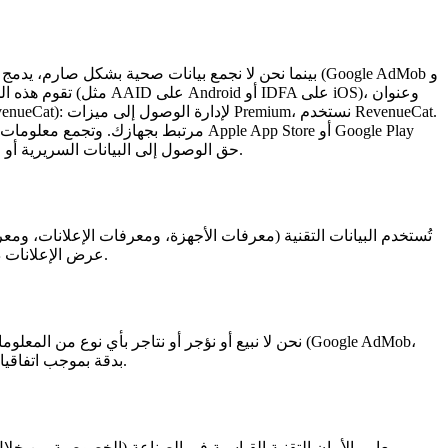
بينما نحن لا نجمع بيانات صحية بشكل صارم، يدمج التط
Store. الأهم من ذلك، لا تملك أي من هذه الخدمات الخارجية (AdMob، AppLovin، RevenueCat) حق الوصول إلى البيانات السريرية أو الصحية التي يتم إدخالها في حاسبات التطبيق.
تُستخدم البيانات التقنية (معرفات الأجهزة، ومعرفات الإعلانات، وم
اشتراك Premium. - عرض الإعلانات ذات الصلة التي تتيح لنا الحفاظ على التطبيق الأساسي مجانياً. - تحليل أداء التطبيق وإصلاح أخطاء البرامج بشكل استباقي.
AppLovin، RevenueCat، Apple، Google) بدقة بموجب اتفاقيات معالجة البيانات وسياسات الخصوصية الخاصة بهم. لا يتم مشاركة أي بيانات صحية على الإطلاق.