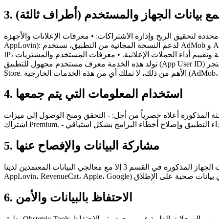
 جمع بيانات الجهاز والمستخدم (أطراف ثالثة)
 الربح وإدارة الاشتراكات: • معرفات الإعلانات والأجهزة (Google AdMob و
AppLovin): لدعم النسخة المجانية من التطبيق، نستخدم AdMob و AppLovin. تقوم هذه الخدمات تلقائياً بجمع ومعالجة معرف الإعلانات الخاص بجهازك (مثل AAID على Android أو IDFA على iOS)، وعنوان
IP، وبيانات استخدام التطبيق لتقديم إعلانات مستهدفة أو غير مستهدفة وتقييم أداء الحملات الإعلانية. • معرفات المستخدم والمشتريات (RevenueCat): لإدارة الوصول إلى ميزات Premium، نستخدم RevenueCat.
تولد هذه الخدمة معرف مستخدم مجهول للتطبيق (App User ID) مرتبط بجهازك. وتجمع معلومات حول سجل الشراء وحالة الاشتراك وإيصالات المعاملات الصادرة عن متجر Apple App Store أو Google Play
4. استخدام المعلومات التي يتم جمعها
ثة المذكورة أعلاه حصرياً من أجل: - التحقق ومنح الوصول إلى ميزات
5. مشاركة البيانات والإفصاح عنها
نحن لا نبيع أو نؤجر أو نتاجر بأي نوع من المعلومات الشخصية لأطراف ثالثة. لا يتم مشاركة المعلومات التقنية ومعلومات الجهاز المذكورة في القسم 3 إلا مع معالجي البيانات المعتمدين لدينا (Google AdMob،
6. الاحتفاظ بالبيانات والأمن
يطبق Obstetric Tools معايير الأمان التقنية القياسية في الصناعة (الخصوصية من خلال التصميم). نظراً لعدم خروج أي بيانات صحية من جهازك، فإن خطر تسريب السجلات الطبية غير موجود. يتم الاحتفاظ