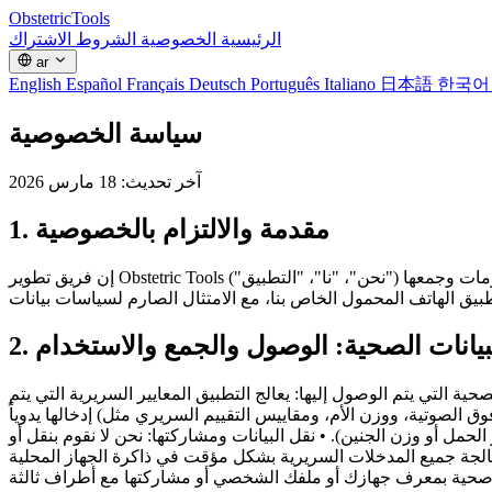
Obstetric
Tools
الرئيسية
الخصوصية
الشروط
الاشتراك
ar
English
Español
Français
Deutsch
Português
Italiano
日本語
한국
سياسة الخصوصية
آخر تحديث: 18 مارس 2026
1. مقدمة والالتزام بالخصوصية
إن فريق تطوير Obstetric Tools ("نحن"، "نا"، "التطبيق") ملتزم تماماً بحماية خصوصية المتخصصين في الرعاية الصحية ومرضاهم. تصف سياسة الخصوصية هذه بشفافية كيفية الوصول إلى المعلومات وجمعها
 البيانات الصحية: الوصول والجمع والاستخدام
ة التي يتم الوصول إليها: يعالج التطبيق المعايير السريرية التي يتم
إدخالها يدوياً (مثل تواريخ آخر دورة شهرية، والقياسات الحيوية للموجات فوق الصوتية، ووزن الأم، ومقاييس التقييم السريري مثل Apgar أو Bishop). • كيفية جمعها واستخدامها: لا يتم جمع هذه البيانات أو نقلها
لحمل أو وزن الجنين). • نقل البيانات ومشاركتها: نحن لا نقوم بنقل أو
رية بشكل مؤقت في ذاكرة الجهاز المحلية (RAM) وتُمسح نهائياً عند مسح الحاسبة أو تغيير