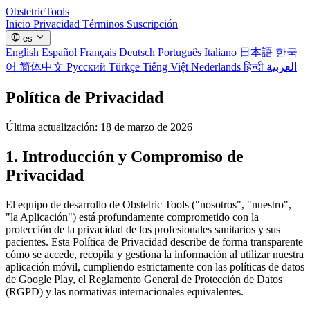
Obstetric
Tools
Inicio
Privacidad
Términos
Suscripción
es
English
Español
Français
Deutsch
Português
Italiano
日本語
한국
어
简体中文
Русский
Türkçe
Tiếng Việt
Nederlands
हिन्दी
العربية
Política de Privacidad
Última actualización: 18 de marzo de 2026
1. Introducción y Compromiso de
Privacidad
El equipo de desarrollo de Obstetric Tools ("nosotros", "nuestro",
"la Aplicación") está profundamente comprometido con la
protección de la privacidad de los profesionales sanitarios y sus
pacientes. Esta Política de Privacidad describe de forma transparente
cómo se accede, recopila y gestiona la información al utilizar nuestra
aplicación móvil, cumpliendo estrictamente con las políticas de datos
de Google Play, el Reglamento General de Protección de Datos
(RGPD) y las normativas internacionales equivalentes.