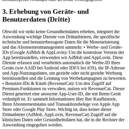
3. Erhebung von Geräte- und
Benutzerdaten (Dritte)
Obwohl wir strikt keine Gesundheitsdaten erheben, integriert die
Anwendung wichtige Dienste von Drittanbietern, die spezifische
technische und benutzerbezogene Daten für die Monetarisierung
und das Abonnementmanagement sammeln: • Werbe- und Geräte-
IDs (Google AdMob & AppLovin): Um die kostenlose Version der
App bereitzustellen, verwenden wir AdMob und AppLovin. Diese
Dienste erfassen und verarbeiten automatisch die Werbe-ID Ihres
Geräts (wie AAID bei Android oder IDFA bei iOS), die IP-Adresse
und App-Nutzungsdaten, um gezielte oder nicht gezielte Werbung
bereitzustellen und die Leistung von Werbekampagnen zu bewerten.
• Benutzer-IDs & Käufe (RevenueCat): Um den Zugriff auf
Premium-Funktionen zu verwalten, nutzen wir RevenueCat. Dieser
Dienst generiert eine anonyme App-User-ID, die mit Ihrem Gerät
verknüpft ist. Er sammelt Informationen über Ihre Kaufhistorie,
Ihren Abonnementstatus und Transaktionsbelege von Apple App
Store oder Google Play Store. Wichtig ist, dass keiner dieser
Drittanbieter (AdMob, AppLovin, RevenueCat) Zugriff auf die
klinischen Daten oder Gesundheitsdaten hat, die in die Rechner der
Anwendung eingegeben werden.