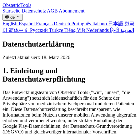
Obstetric
Tools
Startseite
Datenschutz
AGB
Abonnement
de
English
Español
Français
Deutsch
Português
Italiano
日本語
한국
어
简体中文
Русский
Türkçe
Tiếng Việt
Nederlands
हिन्दी
العربية
Datenschutzerklärung
Zuletzt aktualisiert: 18. März 2026
1. Einleitung und
Datenschutzverpflichtung
Das Entwicklungsteam von Obstetric Tools ("wir", "unser", "die
Anwendung") setzt sich leidenschaftlich für den Schutz der
Privatsphäre von medizinischem Fachpersonal und deren Patienten
ein. Diese Datenschutzerklärung beschreibt transparent, wie
Informationen beim Nutzen unserer mobilen Anwendung abgerufen,
erhoben und verarbeitet werden, unter strikter Einhaltung der
Google Play-Datenrichtlinien, der Datenschutz-Grundverordnung
(DSGVO) und gleichwertiger internationaler Vorschriften.