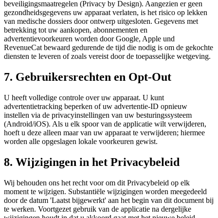
beveiligingsmaatregelen (Privacy by Design). Aangezien er geen
gezondheidsgegevens uw apparaat verlaten, is het risico op lekken
van medische dossiers door ontwerp uitgesloten. Gegevens met
betrekking tot uw aankopen, abonnementen en
advertentievoorkeuren worden door Google, Apple und
RevenueCat bewaard gedurende de tijd die nodig is om de gekochte
diensten te leveren of zoals vereist door de toepasselijke wetgeving.
7. Gebruikersrechten en Opt-Out
U heeft volledige controle over uw apparaat. U kunt
advertentietracking beperken of uw advertentie-ID opnieuw
instellen via de privacyinstellingen van uw besturingssysteem
(Android/iOS). Als u elk spoor van de applicatie wilt verwijderen,
hoeft u deze alleen maar van uw apparaat te verwijderen; hiermee
worden alle opgeslagen lokale voorkeuren gewist.
8. Wijzigingen in het Privacybeleid
Wij behouden ons het recht voor om dit Privacybeleid op elk
moment te wijzigen. Substantiële wijzigingen worden meegedeeld
door de datum 'Laatst bijgewerkt' aan het begin van dit document bij
te werken. Voortgezet gebruik van de applicatie na dergelijke
wijzigingen houdt in dat u akkoord gaat met het nieuwe beleid.