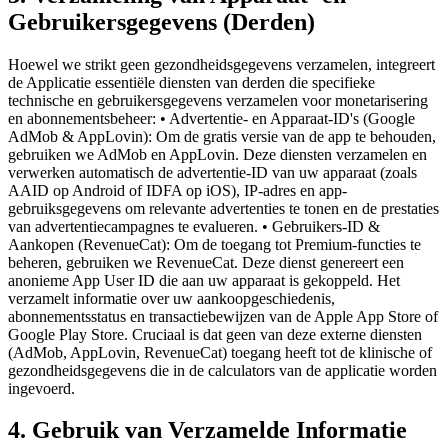
Gebruikersgegevens (Derden)
Hoewel we strikt geen gezondheidsgegevens verzamelen, integreert
de Applicatie essentiële diensten van derden die specifieke
technische en gebruikersgegevens verzamelen voor monetarisering
en abonnementsbeheer: • Advertentie- en Apparaat-ID's (Google
AdMob & AppLovin): Om de gratis versie van de app te behouden,
gebruiken we AdMob en AppLovin. Deze diensten verzamelen en
verwerken automatisch de advertentie-ID van uw apparaat (zoals
AAID op Android of IDFA op iOS), IP-adres en app-
gebruiksgegevens om relevante advertenties te tonen en de prestaties
van advertentiecampagnes te evalueren. • Gebruikers-ID &
Aankopen (RevenueCat): Om de toegang tot Premium-functies te
beheren, gebruiken we RevenueCat. Deze dienst genereert een
anonieme App User ID die aan uw apparaat is gekoppeld. Het
verzamelt informatie over uw aankoopgeschiedenis,
abonnementsstatus en transactiebewijzen van de Apple App Store of
Google Play Store. Cruciaal is dat geen van deze externe diensten
(AdMob, AppLovin, RevenueCat) toegang heeft tot de klinische of
gezondheidsgegevens die in de calculators van de applicatie worden
ingevoerd.
4. Gebruik van Verzamelde Informatie