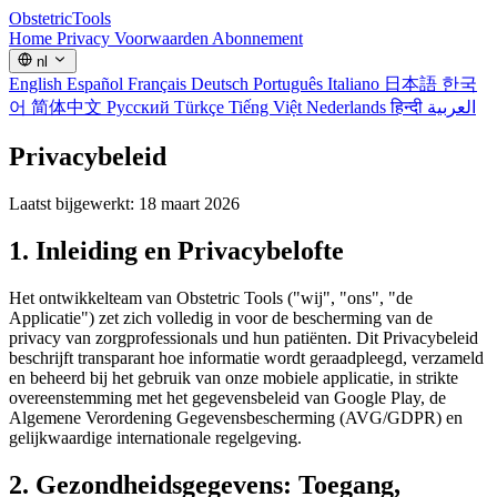
Obstetric
Tools
Home
Privacy
Voorwaarden
Abonnement
nl
English
Español
Français
Deutsch
Português
Italiano
日本語
한국
어
简体中文
Русский
Türkçe
Tiếng Việt
Nederlands
हिन्दी
العربية
Privacybeleid
Laatst bijgewerkt: 18 maart 2026
1. Inleiding en Privacybelofte
Het ontwikkelteam van Obstetric Tools ("wij", "ons", "de
Applicatie") zet zich volledig in voor de bescherming van de
privacy van zorgprofessionals und hun patiënten. Dit Privacybeleid
beschrijft transparant hoe informatie wordt geraadpleegd, verzameld
en beheerd bij het gebruik van onze mobiele applicatie, in strikte
overeenstemming met het gegevensbeleid van Google Play, de
Algemene Verordening Gegevensbescherming (AVG/GDPR) en
gelijkwaardige internationale regelgeving.
2. Gezondheidsgegevens: Toegang,