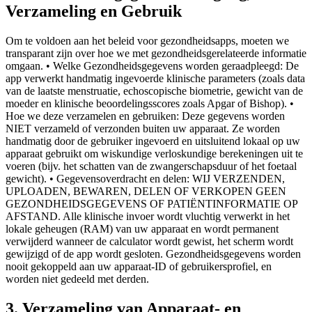
Verzameling en Gebruik
Om te voldoen aan het beleid voor gezondheidsapps, moeten we
transparant zijn over hoe we met gezondheidsgerelateerde informatie
omgaan. • Welke Gezondheidsgegevens worden geraadpleegd: De
app verwerkt handmatig ingevoerde klinische parameters (zoals data
van de laatste menstruatie, echoscopische biometrie, gewicht van de
moeder en klinische beoordelingsscores zoals Apgar of Bishop). •
Hoe we deze verzamelen en gebruiken: Deze gegevens worden
NIET verzameld of verzonden buiten uw apparaat. Ze worden
handmatig door de gebruiker ingevoerd en uitsluitend lokaal op uw
apparaat gebruikt om wiskundige verloskundige berekeningen uit te
voeren (bijv. het schatten van de zwangerschapsduur of het foetaal
gewicht). • Gegevensoverdracht en delen: WIJ VERZENDEN,
UPLOADEN, BEWAREN, DELEN OF VERKOPEN GEEN
GEZONDHEIDSGEGEVENS OF PATIËNTINFORMATIE OP
AFSTAND. Alle klinische invoer wordt vluchtig verwerkt in het
lokale geheugen (RAM) van uw apparaat en wordt permanent
verwijderd wanneer de calculator wordt gewist, het scherm wordt
gewijzigd of de app wordt gesloten. Gezondheidsgegevens worden
nooit gekoppeld aan uw apparaat-ID of gebruikersprofiel, en
worden niet gedeeld met derden.
3. Verzameling van Apparaat- en