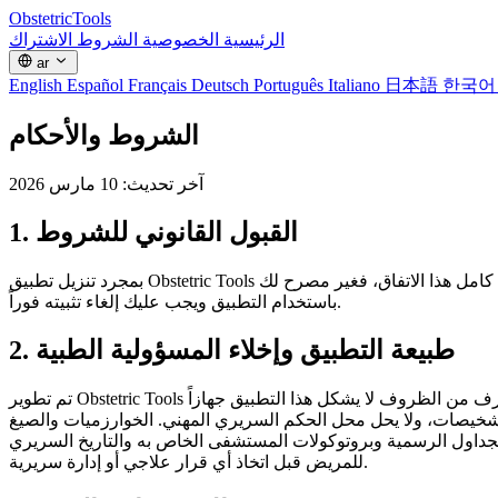
Obstetric
Tools
الرئيسية
الخصوصية
الشروط
الاشتراك
ar
English
Español
Français
Deutsch
Português
Italiano
日本語
한국
الشروط والأحكام
آخر تحديث: 10 مارس 2026
1. القبول القانوني للشروط
بمجرد تنزيل تطبيق Obstetric Tools على الهاتف المحمول أو تثبيته أو الوصول إليه أو استخدامه، فإنك توافق على الالتزام قانونياً بهذه الشروط والأحكام. إذا كنت لا توافق على كامل هذا الاتفاق، فغير مصرح لك
باستخدام التطبيق ويجب عليك إلغاء تثبيته فوراً.
2. طبيعة التطبيق وإخلاء المسؤولية الطبية
تم تطوير Obstetric Tools حصرياً كأداة مرجعية وحسابية ودعم تعليمي موجهة لأطباء التوليد والقابلات وغيرهم من متخصصي الرعاية الصحية المؤهلين. تحت أي ظرف من الظروف لا يشكل هذا التطبيق جهازاً
 الحكم السريري المهني. الخوارزميات والصيغ (مثل Hadlock أو Naegele) والمقاييس (مثل Bishop, Apgar، إلخ) المقدمة تستند إلى المؤلفات الطبية العامة، ولكن قد لا
لجداول الرسمية وبروتوكولات المستشفى الخاص به والتاريخ السريري
للمريض قبل اتخاذ أي قرار علاجي أو إدارة سريرية.