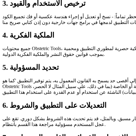
3. ترخيص الاستخدام والقيود
حظر تماماً: - نسخ أو تعديل أو إجراء هندسة عكسية أو فك تجميع الكود
4. الملكية الفكرية
جميع محتويات Obstetric Tools، بما في ذلك على سبيل المثال لا الحصر التصميمات والنصوص والرسومات والواجهات والشعارات والكود المصدري واختيارها وترتيبها، هي ملكية حصرية لمطوري التطبيق ومحمية
بموجب قوانين حقوق النشر والملكية الفكرية الدولية.
5. تحديد المسؤولية
لى أقصى حد يسمح به القانون المعمول به، يتم توفير التطبيق 'كما هو' (as is) و 'حسب توفره'. نحن لا نقدم أي ضمانات صريحة أو ضمنية حول الدقة المطلقة للحسابات في كل سيناريو سريري. لن يتحمل مطورو
Obstetric Tools والشركات التابعة لها وممثلوها تحت أي ظرف من الظروف المسؤولية عن الأضرار المباشرة أو غير المباشرة أو العرضية أو التبعية أو العقابية أو الخاصة (بما في ذلك، على سبيل المثال لا الحصر،
6. التعديلات على التطبيق والشروط
عار مسبق. وبالمثل، قد يتم تحديث هذه الشروط بشكل دوري. تقع على
عجل المستخدم مسؤولية مراجعة هذا القسم بانتظام.