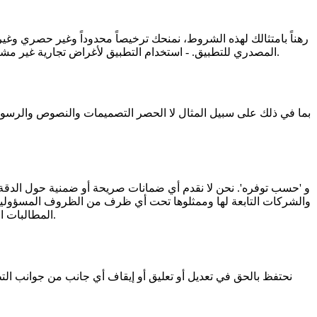
رهناً بامتثالك لهذه الشروط، نمنحك ترخيصاً محدوداً وغير حصري وغير 
المصدري للتطبيق. - استخدام التطبيق لأغراض تجارية غير مشروعة أو إعادة بيع الوصول إليه. - استخراج البيانات أو استخدام خوارزميات التطبيق لدمجها في برامج جهات خارجية دون إذن كتابي صريح منا.
المطالبات المتعلقة بالإهمال الطبي، الإصابات الشخصية، فقدان الأرباح، أو فقدان البيانات) الناشئة عن استخدام أو عدم القدرة على استخدام هذا التطبيق.
نحتفظ بالحق في تعديل أو تعليق أو إيقاف أي جانب من جوانب الت