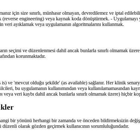
nız için size sınırlı, münhasır olmayan, devredilemez ve iptal edilebili
(reverse engineering) veya kaynak koda dönüştürmek. - Uygulamayı yas
çin veri ayıklamak veya uygulamanın algoritmalarını kullanmak.
ların seçimi ve düzenlenmesi dahil ancak bunlarla sınırlı olmamak üzere 
arafından korunmaktadır.
s is) ve 'mevcut olduğu şekilde' (as available) sağlanır. Her klinik sen
 temsilcileri, bu uygulamanın kullanımından veya kullanılamamasından kay
ybı veya veri kaybı dahil ancak bunlarla sınırlı olmamak üzere) hiçbir k
ikler
angi bir yönünü herhangi bir zamanda ve önceden bildirmeksizin değişt
mü düzenli olarak gözden geçirmek kullanıcının sorumluluğundadır.