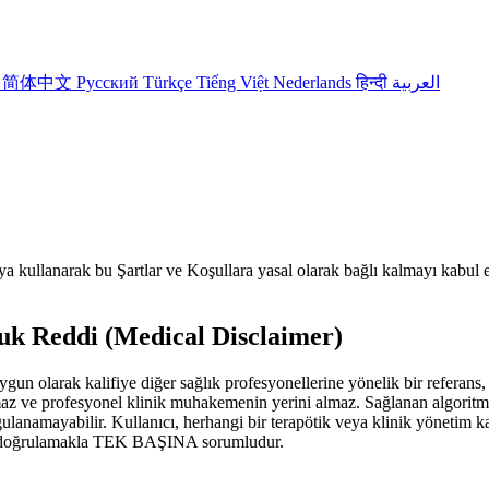
어
简体中文
Русский
Türkçe
Tiếng Việt
Nederlands
हिन्दी
العربية
eya kullanarak bu Şartlar ve Koşullara yasal olarak bağlı kalmayı kabu
luk Reddi (Medical Disclaimer)
un olarak kalifiye diğer sağlık profesyonellerine yönelik bir referans, h
ymaz ve profesyonel klinik muhakemenin yerini almaz. Sağlanan algoritm
gulanamayabilir. Kullanıcı, herhangi bir terapötik veya klinik yönetim k
 ile doğrulamakla TEK BAŞINA sorumludur.