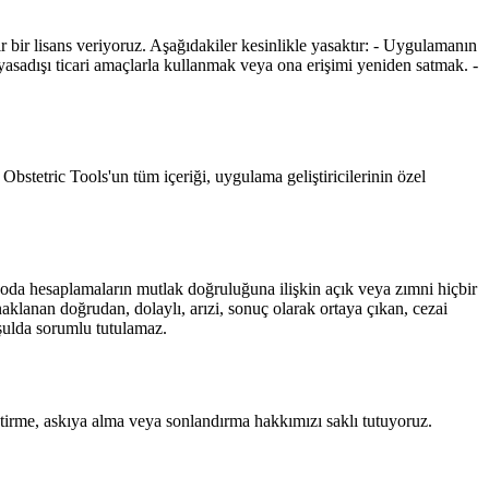
r bir lisans veriyoruz. Aşağıdakiler kesinlikle yasaktır: - Uygulamanın
adışı ticari amaçlarla kullanmak veya ona erişimi yeniden satmak. -
Obstetric Tools'un tüm içeriği, uygulama geliştiricilerinin özel
aryoda hesaplamaların mutlak doğruluğuna ilişkin açık veya zımni hiçbir
naklanan doğrudan, dolaylı, arızi, sonuç olarak ortaya çıkan, cezai
oşulda sorumlu tutulamaz.
irme, askıya alma veya sonlandırma hakkımızı saklı tutuyoruz.