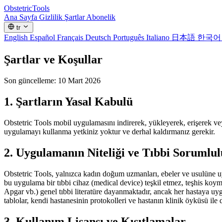
Obstetric
Tools
Ana Sayfa
Gizlilik
Şartlar
Abonelik
tr
English
Español
Français
Deutsch
Português
Italiano
日本語
한국
Şartlar ve Koşullar
Son güncelleme: 10 Mart 2026
1. Şartların Yasal Kabulü
Obstetric Tools mobil uygulamasını indirerek, yükleyerek, erişerek v
uygulamayı kullanma yetkiniz yoktur ve derhal kaldırmanız gerekir.
2. Uygulamanın Niteliği ve Tıbbi Sorumlu
Obstetric Tools, yalnızca kadın doğum uzmanları, ebeler ve usulüne uyg
bu uygulama bir tıbbi cihaz (medical device) teşkil etmez, teşhis ko
Apgar vb.) genel tıbbi literatüre dayanmaktadır, ancak her hastaya uy
tablolar, kendi hastanesinin protokolleri ve hastanın klinik öyküsü
3. Kullanım Lisansı ve Kısıtlamalar