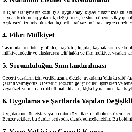
Bu Şartlara uymanız koşuluyla, uygulamayı kişisel cihazınızda kullanma
kaynak kodunu kopyalamak, değiştirmek, tersine mühendislik yapmak 
Açık yazılı iznimiz olmadan üçüncü taraf yazılımlara entegre etmek i
4. Fikri Mülkiyet
Tasarımlar, metinler, grafikler, arayüzler, logolar, kaynak kodu ve bun
mülkiyetindedir ve uluslararası telif hakkı ve fikri mülkiyet yasaları t
5. Sorumluluğun Sınırlandırılması
Geçerli yasaların izin verdiği azami ölçüde, uygulama 'olduğu gibi' (a
garanti vermiyoruz. Obstetric Tools'un geliştiricileri, iştirakleri ve
veya özel zararlardan (tıbbi ihmal iddiaları, kişisel yaralanma, kar ka
6. Uygulama ve Şartlarda Yapılan Değişikl
Uygulamanın ücretsiz veya premium özellikler dahil olmak üzere herh
Benzer şekilde, bu Şartlar periyodik olarak güncellenebilir. Bu bölü
7. Yargı Yetkisi ve Geçerli Kanun