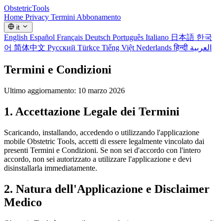
Obstetric
Tools
Home
Privacy
Termini
Abbonamento
it
English
Español
Français
Deutsch
Português
Italiano
日本語
한국
어
简体中文
Русский
Türkçe
Tiếng Việt
Nederlands
हिन्दी
العربية
Termini e Condizioni
Ultimo aggiornamento: 10 marzo 2026
1. Accettazione Legale dei Termini
Scaricando, installando, accedendo o utilizzando l'applicazione
mobile Obstetric Tools, accetti di essere legalmente vincolato dai
presenti Termini e Condizioni. Se non sei d'accordo con l'intero
accordo, non sei autorizzato a utilizzare l'applicazione e devi
disinstallarla immediatamente.
2. Natura dell'Applicazione e Disclaimer
Medico