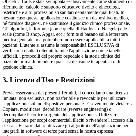
Obstetric Tools è stata sviluppata esclusivamente come strumento di
riferimento, calcolo e supporto educativo rivolto a ginecologi,
ostetriche e altri professionisti sanitari debitamente qualificati. In
nessun caso questa applicazione costituisce un dispositivo medico,
né fornisce diagnosi, né sostituisce il giudizio clinico professionale.
Gli algoritmi, le formule (come quella di Hadlock o Naegele) e le
scale (come Bishop, Apgar, ecc.) fornite si basano sulla letteratura
medica generale, ma potrebbero non essere applicabili a tutti i
pazienti. L'utente si assume la responsabilità ESCLUSIVA di
verificare i risultati ottenuti tramite l'applicazione con le tabelle
ufficiali, i protocolli del proprio ospedale e la storia clinica del
paziente prima di prendere qualsiasi decisione terapeutica o di
gestione clinica.
3. Licenza d'Uso e Restrizioni
Previa osservanza dei presenti Termini, ti concediamo una licenza
limitata, non esclusiva, non trasferibile e revocabile per utilizzare
l'applicazione sul tuo dispositivo personale. È severamente vietato: -
Copiare, modificare, decodificare (reverse engineering) o
decompilare il codice sorgente dell'applicazione. - Utilizzare
l'applicazione per scopi commerciali illeciti o rivendere l'accesso alla
stessa. - Estrarre dati o utilizzare gli algoritmi dell'applicazione per
integrarli in software di terze parti senza la nostra espressa