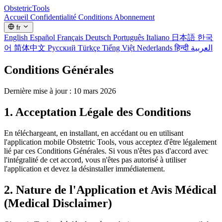
Obstetric
Tools
Accueil
Confidentialité
Conditions
Abonnement
fr
English
Español
Français
Deutsch
Português
Italiano
日本語
한국
어
简体中文
Русский
Türkçe
Tiếng Việt
Nederlands
हिन्दी
العربية
Conditions Générales
Dernière mise à jour : 10 mars 2026
1. Acceptation Légale des Conditions
En téléchargeant, en installant, en accédant ou en utilisant
l'application mobile Obstetric Tools, vous acceptez d'être légalement
lié par ces Conditions Générales. Si vous n'êtes pas d'accord avec
l'intégralité de cet accord, vous n'êtes pas autorisé à utiliser
l'application et devez la désinstaller immédiatement.
2. Nature de l'Application et Avis Médical
(Medical Disclaimer)